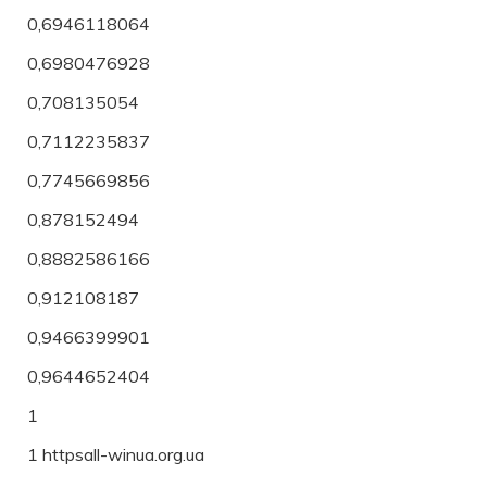
0,6946118064
0,6980476928
0,708135054
0,7112235837
0,7745669856
0,878152494
0,8882586166
0,912108187
0,9466399901
0,9644652404
1
1 httpsall-winua.org.ua