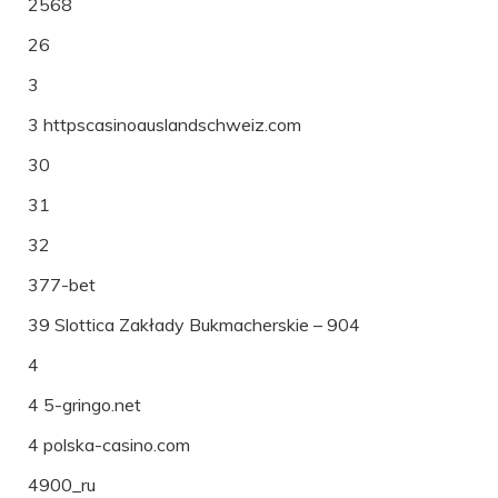
2568
26
3
3 httpscasinoauslandschweiz.com
30
31
32
377-bet
39 Slottica Zakłady Bukmacherskie – 904
4
4 5-gringo.net
4 polska-casino.com
4900_ru