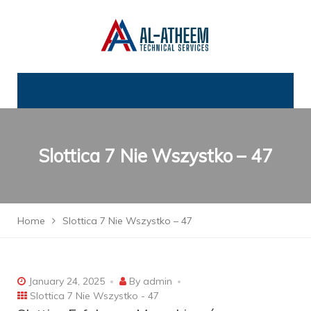
Slottica 7 Nie Wszystko – 47
Home
Slottica 7 Nie Wszystko – 47
January 24, 2025
By
admin
Slottica 7 Nie Wszystko - 47