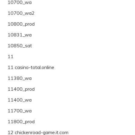
10700_wa
10700_wa2
10800_prod
10831_wa
10850_sat
11
11 casino-total.online
11380_wa
11400_prod
11400_wa
11700_wa
11800_prod
12 chickenroad-game.it.com