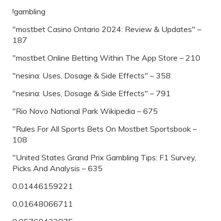
!gambling
"mostbet Casino Ontario 2024: Review & Updates" –
187
"‎mostbet Online Betting Within The App Store – 210
"nesina: Uses, Dosage & Side Effects" – 358
"nesina: Uses, Dosage & Side Effects" – 791
"Rio Novo National Park Wikipedia – 675
"Rules For All Sports Bets On Mostbet Sportsbook –
108
"United States Grand Prix Gambling Tips: F1 Survey,
Picks And Analysis – 635
0,01446159221
0,01648066711