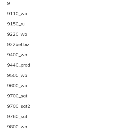
9
9110_wa
9150_ru
9220_wa
922bet.biz
9400_wa
9440_prod
9500_wa
9600_wa
9700_sat
9700_sat2
9760_sat
9800_wa