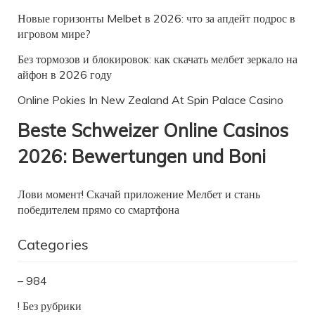
Новые горизонты Melbet в 2026: что за апдейт подрос в
игровом мире?
Без тормозов и блокировок: как скачать мелбет зеркало на
айфон в 2026 году
Online Pokies In New Zealand At Spin Palace Casino
Beste Schweizer Online Casinos
2026: Bewertungen und Boni
Лови момент! Скачай приложение Мелбет и стань
победителем прямо со смартфона
Categories
– 984
! Без рубрики