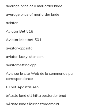
average price of a mail order bride
average price of mail order bride
aviator
Aviator Bet 518
Aviator Mostbet 501
aviator-app.info
aviator-lucky-star.com
aviatorbetting.app
Avis sur le site Web de la commande par
correspondance
B1bet Apostas 469
bÃ¤sta land att hitta postorder brud
bÃ¤sta land fÃ¶r postorderbrud