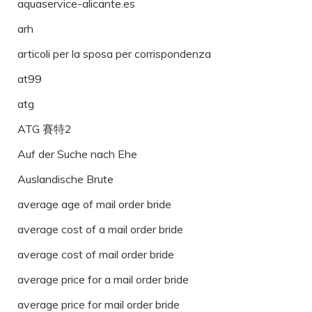
aquaservice-alicante.es
arh
articoli per la sposa per corrispondenza
at99
atg
ATG 賽特2
Auf der Suche nach Ehe
Auslandische Brute
average age of mail order bride
average cost of a mail order bride
average cost of mail order bride
average price for a mail order bride
average price for mail order bride