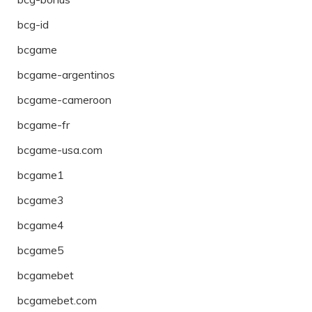
bcg-id
bcgame
bcgame-argentinos
bcgame-cameroon
bcgame-fr
bcgame-usa.com
bcgame1
bcgame3
bcgame4
bcgame5
bcgamebet
bcgamebet.com