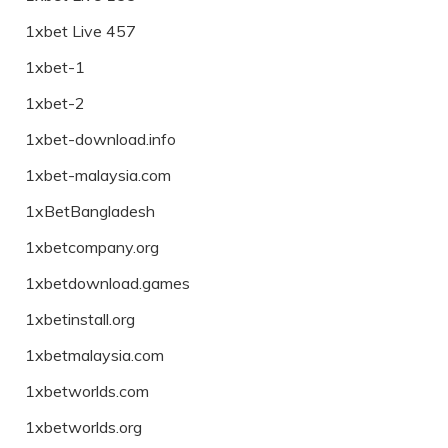
1xbet Live 457
1xbet-1
1xbet-2
1xbet-download.info
1xbet-malaysia.com
1xBetBangladesh
1xbetcompany.org
1xbetdownload.games
1xbetinstall.org
1xbetmalaysia.com
1xbetworlds.com
1xbetworlds.org