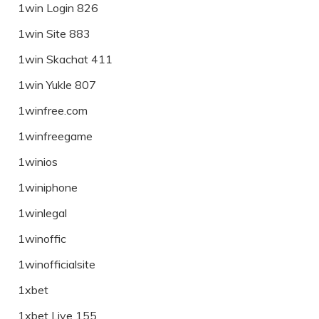
1win Login 826
1win Site 883
1win Skachat 411
1win Yukle 807
1winfree.com
1winfreegame
1winios
1winiphone
1winlegal
1winoffic
1winofficialsite
1xbet
1xbet Live 155