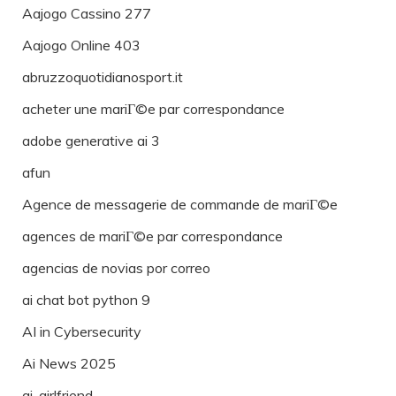
Aajogo Cassino 277
Aajogo Online 403
abruzzoquotidianosport.it
acheter une mariГ©e par correspondance
adobe generative ai 3
afun
Agence de messagerie de commande de mariГ©e
agences de mariГ©e par correspondance
agencias de novias por correo
ai chat bot python 9
AI in Cybersecurity
Ai News 2025
ai-girlfriend