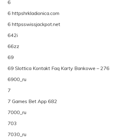
6
6 httpshrkladionica.com
6 httpsswissjackpot.net
642i
66zz
69
69 Slottica Kontakt Faq Karty Bankowe – 276
6900_ru
7
7 Games Bet App 682
7000_ru
703
7030_ru