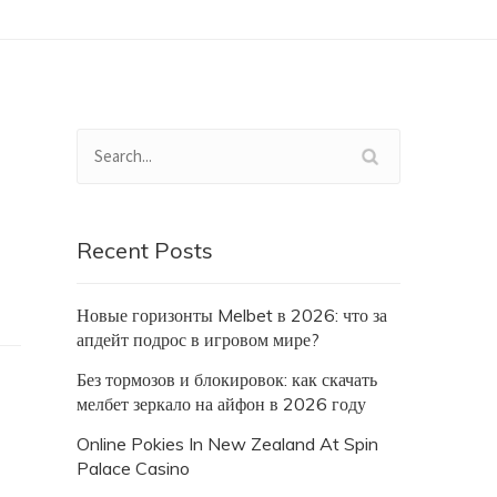
Recent Posts
Новые горизонты Melbet в 2026: что за
апдейт подрос в игровом мире?
Без тормозов и блокировок: как скачать
мелбет зеркало на айфон в 2026 году
Online Pokies In New Zealand At Spin
Palace Casino