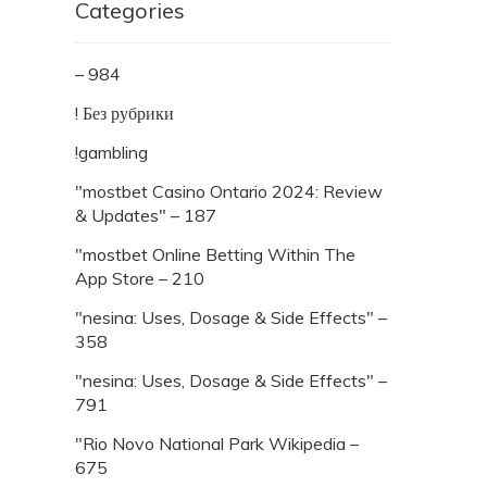
Categories
– 984
! Без рубрики
!gambling
"mostbet Casino Ontario 2024: Review
& Updates" – 187
"‎mostbet Online Betting Within The
App Store – 210
"nesina: Uses, Dosage & Side Effects" –
358
"nesina: Uses, Dosage & Side Effects" –
791
"Rio Novo National Park Wikipedia –
675