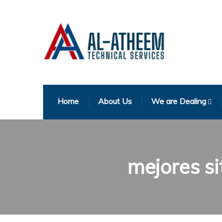
Home
About Us
We are Dealing
mejores si