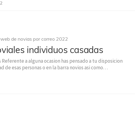
22
s web de novias por correo 2022
viales individuos casadas
s Referente a alguna ocasion has pensado a tu disposicion
dad de esas personas o en la barra novios asi como…