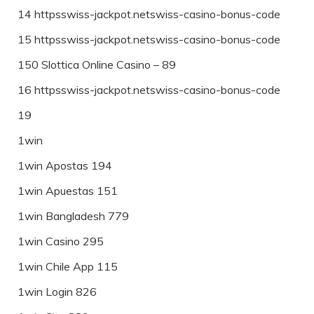
14 httpsswiss-jackpot.netswiss-casino-bonus-code
15 httpsswiss-jackpot.netswiss-casino-bonus-code
150 Slottica Online Casino – 89
16 httpsswiss-jackpot.netswiss-casino-bonus-code
19
1win
1win Apostas 194
1win Apuestas 151
1win Bangladesh 779
1win Casino 295
1win Chile App 115
1win Login 826