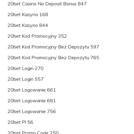
20bet Casino No Deposit Bonus 847
20bet Kasyno 168
20bet Kasyno 844
20bet Kod Promocyjny 352
20bet Kod Promocyjny Bez Depozytu 597
20bet Kod Promocyjny Bez Depozytu 765
20bet Login 270
20bet Login 557
20bet Logowanie 661
20bet Logowanie 681
20bet Logowanie 756
20bet Pl 56
20bet Promo Code 250