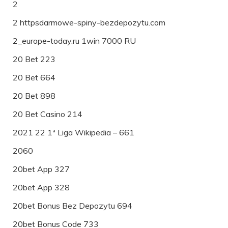
2
2 httpsdarmowe-spiny-bezdepozytu.com
2_europe-today.ru 1win 7000 RU
20 Bet 223
20 Bet 664
20 Bet 898
20 Bet Casino 214
2021 22 1ª Liga Wikipedia – 661
2060
20bet App 327
20bet App 328
20bet Bonus Bez Depozytu 694
20bet Bonus Code 733