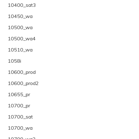
10400_sat3
10450_wa
10500_wa
10500_wa4
10510_wa
1058i
10600_prod
10600_prod2
10655_pr
10700_pr
10700_sat
10700_wa