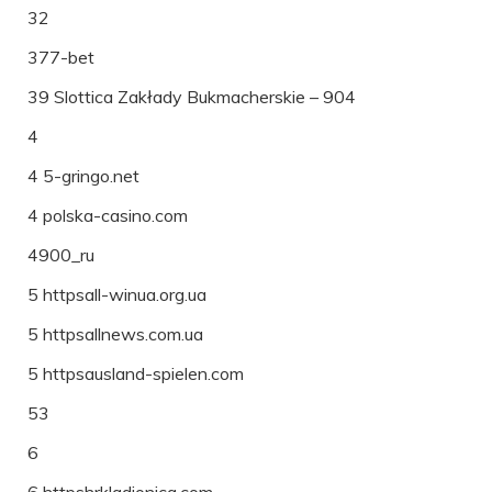
32
377-bet
39 Slottica Zakłady Bukmacherskie – 904
4
4 5-gringo.net
4 polska-casino.com
4900_ru
5 httpsall-winua.org.ua
5 httpsallnews.com.ua
5 httpsausland-spielen.com
53
6