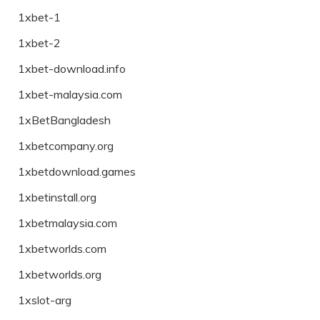
1xbet-1
1xbet-2
1xbet-download.info
1xbet-malaysia.com
1xBetBangladesh
1xbetcompany.org
1xbetdownload.games
1xbetinstall.org
1xbetmalaysia.com
1xbetworlds.com
1xbetworlds.org
1xslot-arg