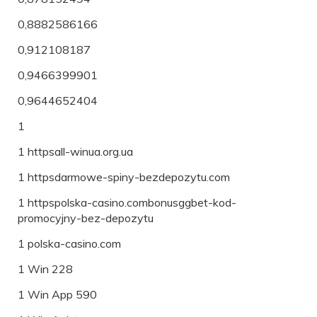
0,8882586166
0,912108187
0,9466399901
0,9644652404
1
1 httpsall-winua.org.ua
1 httpsdarmowe-spiny-bezdepozytu.com
1 httpspolska-casino.combonusggbet-kod-
promocyjny-bez-depozytu
1 polska-casino.com
1 Win 228
1 Win App 590