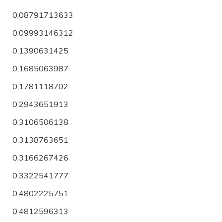
0,08791713633
0,09993146312
0,1390631425
0,1685063987
0,1781118702
0,2943651913
0,3106506138
0,3138763651
0,3166267426
0,3322541777
0,4802225751
0,4812596313