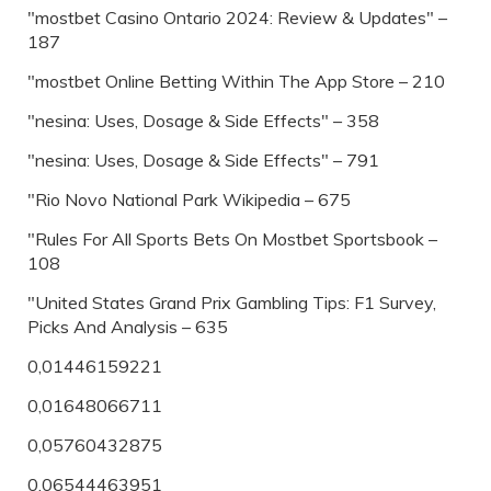
"mostbet Casino Ontario 2024: Review & Updates" –
187
"‎mostbet Online Betting Within The App Store – 210
"nesina: Uses, Dosage & Side Effects" – 358
"nesina: Uses, Dosage & Side Effects" – 791
"Rio Novo National Park Wikipedia – 675
"Rules For All Sports Bets On Mostbet Sportsbook –
108
"United States Grand Prix Gambling Tips: F1 Survey,
Picks And Analysis – 635
0,01446159221
0,01648066711
0,05760432875
0,06544463951