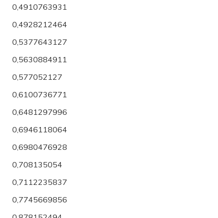
0,4910763931
0,4928212464
0,5377643127
0,5630884911
0,577052127
0,6100736771
0,6481297996
0,6946118064
0,6980476928
0,708135054
0,7112235837
0,7745669856
0,878152494