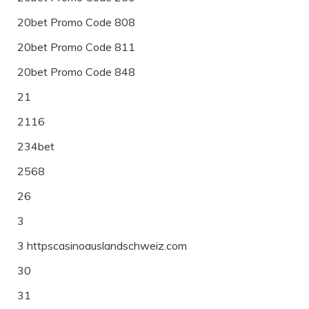
20bet Promo Code 808
20bet Promo Code 811
20bet Promo Code 848
21
2116
234bet
2568
26
3
3 httpscasinoauslandschweiz.com
30
31