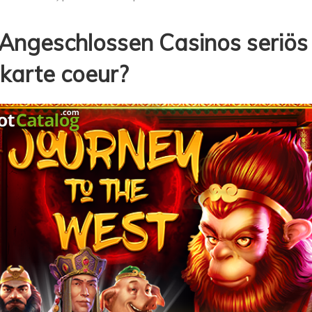
 Angeschlossen Casinos seriös
karte coeur?