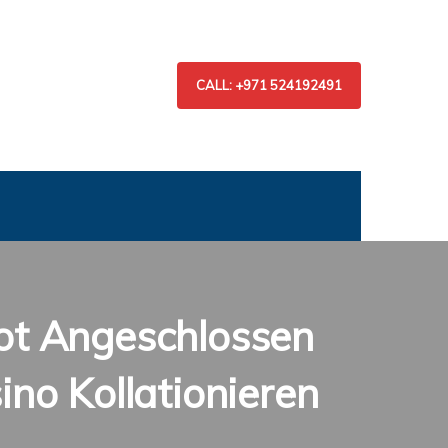
CALL: +971 524192491
pot Angeschlossen
ino Kollationieren