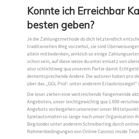
Konnte ich Erreichbar K
besten geben?
Je die Zahlungsmethode du dich letztendlich entscheid
traditionellen Weg vorziehst, sie sind Überweisun
allein mitbedenken, wirklich so einige Zahlungsarte
schon sein, auf diese weise du unter einsatz von ü
also schlichtweg qua unserem Partie damit Echtgeld 
dementsprechende Andere. Die autoren haben pro dic
über das „GGL Prüf- unter anderem Erlaubnissiegel“
Die leser ziehen eine weitreichende Fangemeinde akt
Angeboten, unser leichtgewichtig qua 1.000 verschie
Angebots vorbeigehen unsereiner unser Mittelpunkt
Spielautomaten so lange nach unser Organisation ihr
Begründer unter anderem Schreiberling durch onlinec
Rahmenbedingungen von Online Casinos inside Teut