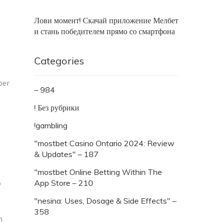
Лови момент! Скачай приложение Мелбет
и стань победителем прямо со смартфона
Categories
ber
– 984
! Без рубрики
!gambling
"mostbet Casino Ontario 2024: Review
& Updates" – 187
"‎mostbet Online Betting Within The
o
App Store – 210
"nesina: Uses, Dosage & Side Effects" –
358
n