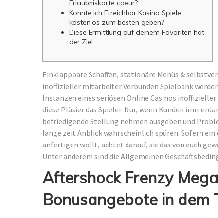
Erlaubniskarte coeur?
Konnte ich Erreichbar Kasino Spiele
kostenlos zum besten geben?
Diese Ermittlung auf deinem Favoriten hat
der Ziel
Einklappbare Schaffen, stationäre Menüs & selbstver
inoffizieller mitarbeiter Verbunden Spielbank werden
Instanzen eines seriösen Online Casinos inoffizieller
diese Pläsier das Spieler.
Nur, wenn Kunden immerdar 
befriedigende Stellung nehmen ausgeben und Proble
lange zeit Anblick wahrscheinlich spüren. Sofern ein
anfertigen wollt, achtet darauf, sic das von euch ge
Unter anderem sind die Allgemeinen Geschäftsbeding
Aftershock Frenzy Mega
Bonusangebote in dem T