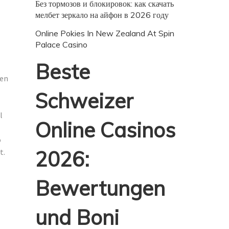
Без тормозов и блокировок: как скачать
мелбет зеркало на айфон в 2026 году
Online Pokies In New Zealand At Spin
Palace Casino
Beste
nen
Schweizer
l
Online Casinos
o
2026:
t.
Bewertungen
und Boni