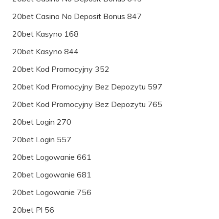
20bet Casino No Deposit Bonus 847
20bet Kasyno 168
20bet Kasyno 844
20bet Kod Promocyjny 352
20bet Kod Promocyjny Bez Depozytu 597
20bet Kod Promocyjny Bez Depozytu 765
20bet Login 270
20bet Login 557
20bet Logowanie 661
20bet Logowanie 681
20bet Logowanie 756
20bet Pl 56