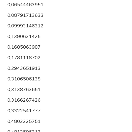
0,06544463951
0,08791713633
0,09993146312
0,1390631425
0,1685063987
0,1781118702
0,2943651913
0,3106506138
0,3138763651
0,3166267426
0,3322541777
0,4802225751
0,4812596313