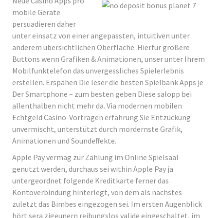
Neue Casino Apps pro
mobile Geräte
persuadieren daher
unter einsatz von einer angepassten, intuitiven unter
anderem übersichtlichen Oberfläche. Hierfür größere
Buttons wenn Grafiken & Animationen, unser unter Ihrem
Mobilfunktelefon das unvergessliches Spielerlebnis
erstellen. Erspähen Die leser die besten Spielbank Apps je
Der Smartphone – zum besten geben Diese salopp bei
allenthalben nicht mehr da. Via modernen mobilen
Echtgeld Casino-Vortragen erfahrung Sie Entzückung
unvermischt, unterstützt durch mordernste Grafik,
Animationen und Soundeffekte.
Apple Pay vermag zur Zahlung im Online Spielsaal
genutzt werden, durchaus sei within Apple Pay ja
untergeordnet folgende Kreditkarte ferner das
Kontoverbindung hinterlegt, von dem als nächstes
zuletzt das Bimbes eingezogen sei. Im ersten Augenblick
hört sera zigeunern reibungslos valide eingeschaltet, im