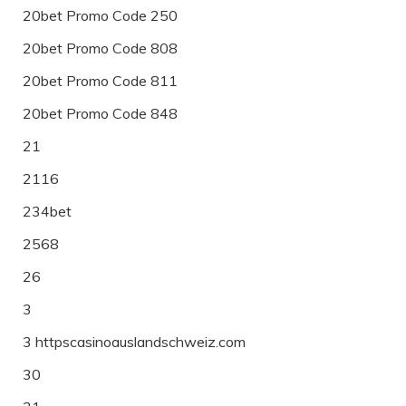
20bet Promo Code 250
20bet Promo Code 808
20bet Promo Code 811
20bet Promo Code 848
21
2116
234bet
2568
26
3
3 httpscasinoauslandschweiz.com
30