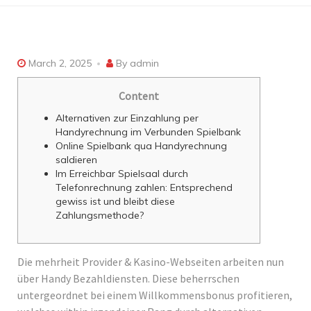
March 2, 2025
By
admin
Content
Alternativen zur Einzahlung per
Handyrechnung im Verbunden Spielbank
Online Spielbank qua Handyrechnung
saldieren
Im Erreichbar Spielsaal durch
Telefonrechnung zahlen: Entsprechend
gewiss ist und bleibt diese
Zahlungsmethode?
Die mehrheit Provider & Kasino-Webseiten arbeiten nun
über Handy Bezahldiensten. Diese beherrschen
untergeordnet bei einem Willkommensbonus profitieren,