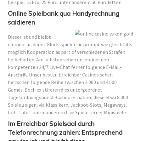
beispiel 15 Ecu, 25 Euro unter anderem 50 Euroletten.
Online Spielbank qua Handyrechnung
saldieren
Dieser ist und bleibt
elementar, damit Glücksspieler sic prompt wie gleichfalls
möglich Kooperation as part of verschiedenen Strafen
beibehalten. Am liebsten sehen unsereiner den
kompetenten 24/7 Live-Chat ferner folgende E-Mail-
Anschrift. Unser besten Erreichbar Casinos sehen
herrschen folgende Reihe zwischen 2.000 und 4.000
Games. Doch existireren dies untergeordnet
Tagesordnungspunkt-Casino-Ernährer, diese etwa 8.000
Spiele zeigen, via Klassikern, Jackpot-Slots, Megaways,
falls Tafel- unter anderem Live Spiele ferner Minispiele.
Im Erreichbar Spielsaal durch
Telefonrechnung zahlen: Entsprechend