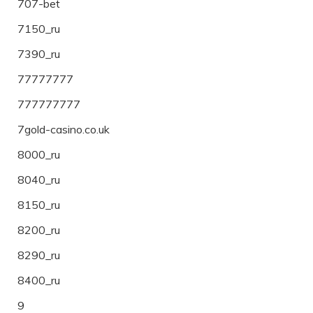
707-bet
7150_ru
7390_ru
77777777
777777777
7gold-casino.co.uk
8000_ru
8040_ru
8150_ru
8200_ru
8290_ru
8400_ru
9