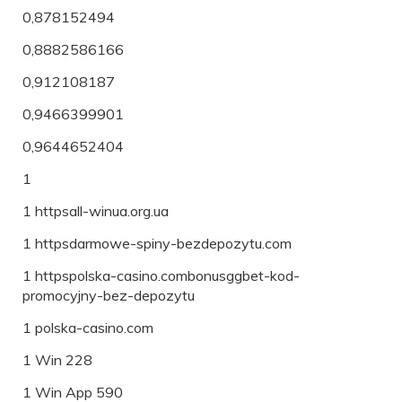
0,878152494
0,8882586166
0,912108187
0,9466399901
0,9644652404
1
1 httpsall-winua.org.ua
1 httpsdarmowe-spiny-bezdepozytu.com
1 httpspolska-casino.combonusggbet-kod-
promocyjny-bez-depozytu
1 polska-casino.com
1 Win 228
1 Win App 590