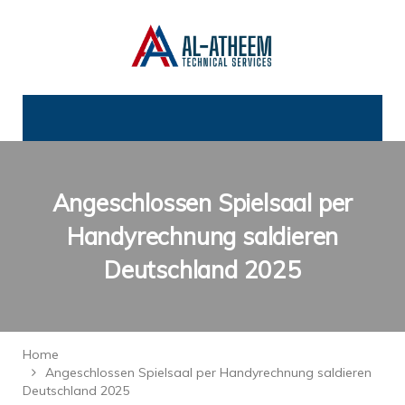
Angeschlossen Spielsaal per
Handyrechnung saldieren
Deutschland 2025
Home
Angeschlossen Spielsaal per Handyrechnung saldieren
Deutschland 2025