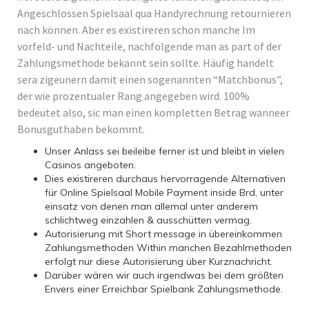
Angeschlossen Spielsaal qua Handyrechnung retournieren
nach können. Aber es existireren schon manche Im
vorfeld- und Nachteile, nachfolgende man as part of der
Zahlungsmethode bekannt sein sollte. Häufig handelt
sera zigeunern damit einen sogenannten “Matchbonus”,
der wie prozentualer Rang angegeben wird. 100%
bedeutet also, sic man einen kompletten Betrag wanneer
Bonusguthaben bekommt.
Unser Anlass sei beileibe ferner ist und bleibt in vielen
Casinos angeboten.
Dies existireren durchaus hervorragende Alternativen
für Online Spielsaal Mobile Payment inside Brd, unter
einsatz von denen man allemal unter anderem
schlichtweg einzahlen & ausschütten vermag.
Autorisierung mit Short message in übereinkommen
Zahlungsmethoden Within manchen Bezahlmethoden
erfolgt nur diese Autorisierung über Kurznachricht.
Darüber wären wir auch irgendwas bei dem größten
Envers einer Erreichbar Spielbank Zahlungsmethode.