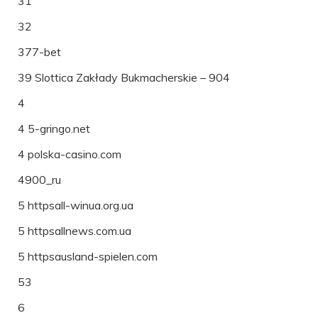
31
32
377-bet
39 Slottica Zakłady Bukmacherskie – 904
4
4 5-gringo.net
4 polska-casino.com
4900_ru
5 httpsall-winua.org.ua
5 httpsallnews.com.ua
5 httpsausland-spielen.com
53
6