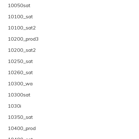
10050sat
10100_sat
10100_sat2
10200_prod3
10200_sat2
10250_sat
10260_sat
10300_wa
10300sat
1030i
10350_sat
10400_prod