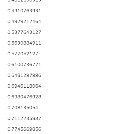
0,4910763931
0,4928212464
0,5377643127
0,5630884911
0,577052127
0,6100736771
0,6481297996
0,6946118064
0,6980476928
0,708135054
0,7112235837
0,7745669856