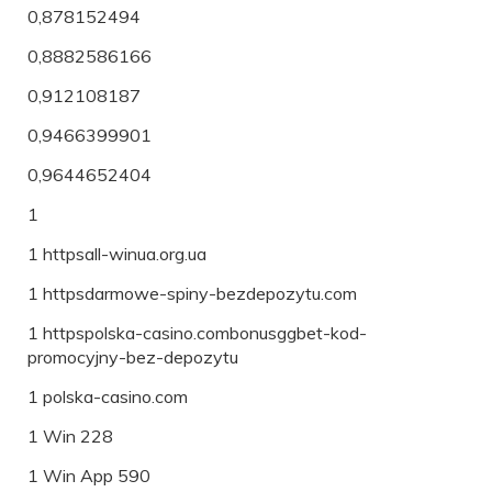
0,878152494
0,8882586166
0,912108187
0,9466399901
0,9644652404
1
1 httpsall-winua.org.ua
1 httpsdarmowe-spiny-bezdepozytu.com
1 httpspolska-casino.combonusggbet-kod-
promocyjny-bez-depozytu
1 polska-casino.com
1 Win 228
1 Win App 590