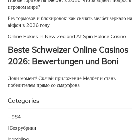
игровом мире?
Без тормозов и блокировок: как скачать мелбет зеркало на
айфон в 2026 году
Online Pokies In New Zealand At Spin Palace Casino
Beste Schweizer Online Casinos
2026: Bewertungen und Boni
Лови момент! Скачай приложение Мелбет и стань
победителем прямо со смартфона
Categories
– 984
! Без рубрики
!gambling