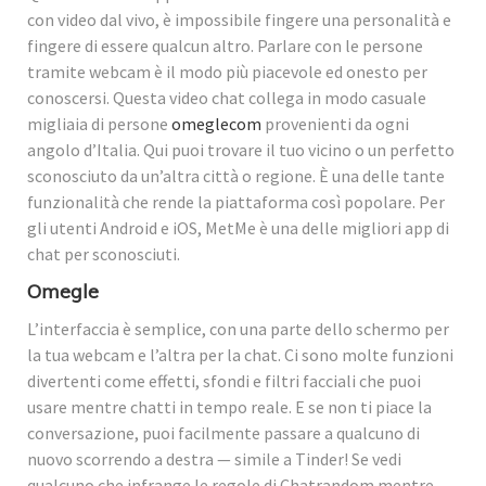
con video dal vivo, è impossibile fingere una personalità e
fingere di essere qualcun altro. Parlare con le persone
tramite webcam è il modo più piacevole ed onesto per
conoscersi. Questa video chat collega in modo casuale
migliaia di persone
omeglecom
provenienti da ogni
angolo d’Italia. Qui puoi trovare il tuo vicino o un perfetto
sconosciuto da un’altra città o regione. È una delle tante
funzionalità che rende la piattaforma così popolare. Per
gli utenti Android e iOS, MetMe è una delle migliori app di
chat per sconosciuti.
Omegle
L’interfaccia è semplice, con una parte dello schermo per
la tua webcam e l’altra per la chat. Ci sono molte funzioni
divertenti come effetti, sfondi e filtri facciali che puoi
usare mentre chatti in tempo reale. E se non ti piace la
conversazione, puoi facilmente passare a qualcuno di
nuovo scorrendo a destra — simile a Tinder! Se vedi
qualcuno che infrange le regole di Chatrandom mentre