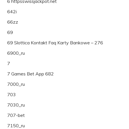
6 httpsswissjackpot.net
642i
66zz
69
69 Slottica Kontakt Faq Karty Bankowe – 276
6900_ru
7
7 Games Bet App 682
7000_ru
703
7030_ru
707-bet
7150_ru