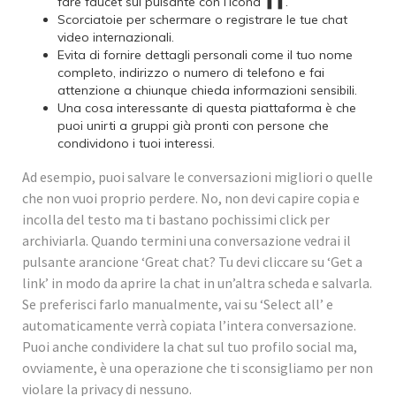
fare faucet sul pulsante con l’icona ❚❚.
Scorciatoie per schermare o registrare le tue chat
video internazionali.
Evita di fornire dettagli personali come il tuo nome
completo, indirizzo o numero di telefono e fai
attenzione a chiunque chieda informazioni sensibili.
Una cosa interessante di questa piattaforma è che
puoi unirti a gruppi già pronti con persone che
condividono i tuoi interessi.
Ad esempio, puoi salvare le conversazioni migliori o quelle
che non vuoi proprio perdere. No, non devi capire copia e
incolla del testo ma ti bastano pochissimi click per
archiviarla. Quando termini una conversazione vedrai il
pulsante arancione ‘Great chat? Tu devi cliccare su ‘Get a
link’ in modo da aprire la chat in un’altra scheda e salvarla.
Se preferisci farlo manualmente, vai su ‘Select all’ e
automaticamente verrà copiata l’intera conversazione.
Puoi anche condividere la chat sul tuo profilo social ma,
ovviamente, è una operazione che ti sconsigliamo per non
violare la privacy di nessuno.