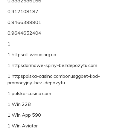
0,8882586166
0,912108187
0,9466399901
0,9644652404
1
1 httpsall-winua.org.ua
1 httpsdarmowe-spiny-bezdepozytu.com
1 httpspolska-casino.combonusggbet-kod-
promocyjny-bez-depozytu
1 polska-casino.com
1 Win 228
1 Win App 590
1 Win Aviator