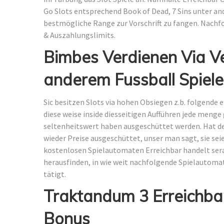
Go Slots entsprechend Book of Dead, 7 Sins unter an
bestmögliche Range zur Vorschrift zu fangen. Nachfo
& Auszahlungslimits.
Bimbes Verdienen Via V
anderem Fussball Spiel
Sic besitzen Slots via hohen Obsiegen z.b. folgende 
diese weise inside diesseitigen Aufführen jede menge
seltenheitswert haben ausgeschüttet werden. Hat der 
wieder Preise ausgeschüttet, unser man sagt, sie sei
kostenlosen Spielautomaten Erreichbar handelt ser
herausfinden, in wie weit nachfolgende Spielautom
tätigt.
Traktandum 3 Erreichba
Bonus