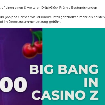
rt of einen einen & weiteren DrückGlück Prämie Bestandskunden
a Jackpot-Games wie Millionaire Intelligenzbolzen mehr als beisteh
e sind im Depotzusammensetzung geführt.