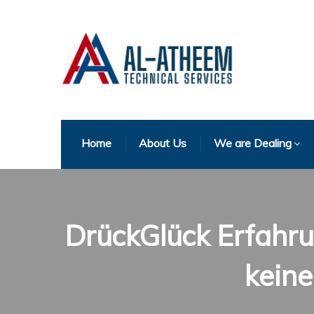
Home
About Us
We are Dealing
DrückGlück Erfahru
keine