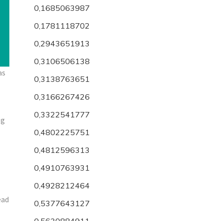
0,1685063987
0,1781118702
0,2943651913
0,3106506138
as
0,3138763651
0,3166267426
0,3322541777
eg
0,4802225751
0,4812596313
0,4910763931
0,4928212464
ead
0,5377643127
0,5630884911