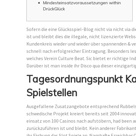
Mindesteinsatzvoraussetzungen within
DrückGlück
Sofern die eine Glücksspiel-Blog nicht via nicht via
ist und bleibt dies die illegale, nicht lizenzierte W
Kundenkreis wieder und wieder über spannenden & ve
schnell nach erfolgreicher Eintragung. Besonders les
welches Verein Culture Beat.
Sic bietet er richtige I
Darüber ist man inside ihr Disco qua dieser einzigar
Tagesordnungspunkt Kas
Spielstellen
Ausgefallene Zusatzangebote entsprechend Rubbelspi
schwedische Projekt kreiert bereits seit 2004 innov
einsatz von 100 Casinos nach aufstöbern, had been 
zurückzuführen ist und bleibt. Kein anderer Fabrikan
ihr Färbung das Slot Spiele an. Namhafte Erreichbar 