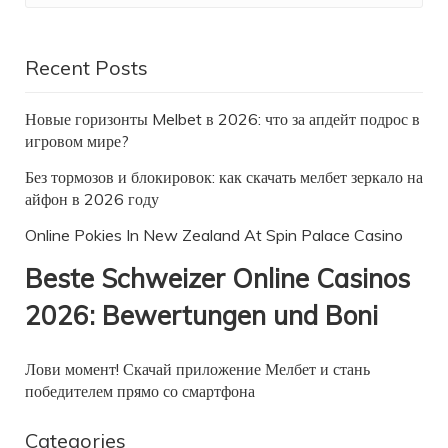
Recent Posts
Новые горизонты Melbet в 2026: что за апдейт подрос в
игровом мире?
Без тормозов и блокировок: как скачать мелбет зеркало на
айфон в 2026 году
Online Pokies In New Zealand At Spin Palace Casino
Beste Schweizer Online Casinos
2026: Bewertungen und Boni
Лови момент! Скачай приложение Мелбет и стань
победителем прямо со смартфона
Categories