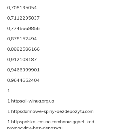
0,708135054
0,7112235837
0,7745669856
0,878152494
0,8882586166
0,912108187
0,9466399901
0,9644652404
1
1 httpsall-winua.org.ua
1 httpsdarmowe-spiny-bezdepozytu.com
1 httpspolska-casino.combonusggbet-kod-
promocyjny-bez-depozytu