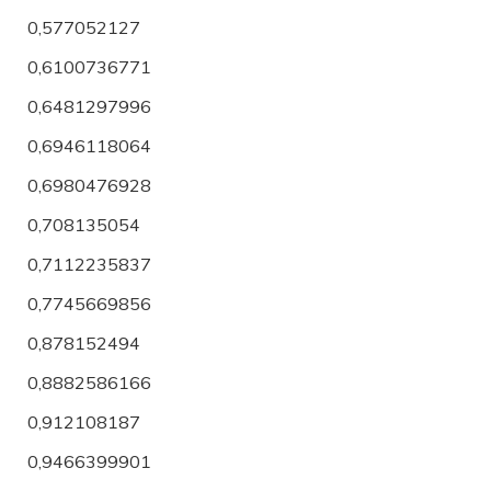
0,577052127
0,6100736771
0,6481297996
0,6946118064
0,6980476928
0,708135054
0,7112235837
0,7745669856
0,878152494
0,8882586166
0,912108187
0,9466399901