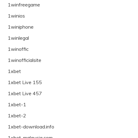
1winfreegame
1winios
1winiphone
1winlegal
1winoffic
1winofficialsite
1xbet
1xbet Live 155
1xbet Live 457
1xbet-1
1xbet-2
1xbet-download.info
1xbet-malaysia.com