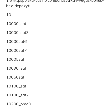
1.5 httpspolska-casino.combonusvulkan-vegas-bonus-
bez-depozytu
10
10000_sat
10000_sat3
10000sat6
10000sat7
10005sat
10030_sat
10050sat
10100_sat
10100_sat2
10200_prod3