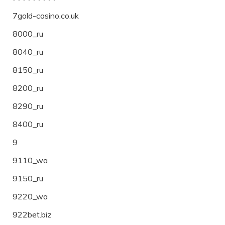
7gold-casino.co.uk
8000_ru
8040_ru
8150_ru
8200_ru
8290_ru
8400_ru
9
9110_wa
9150_ru
9220_wa
922bet.biz