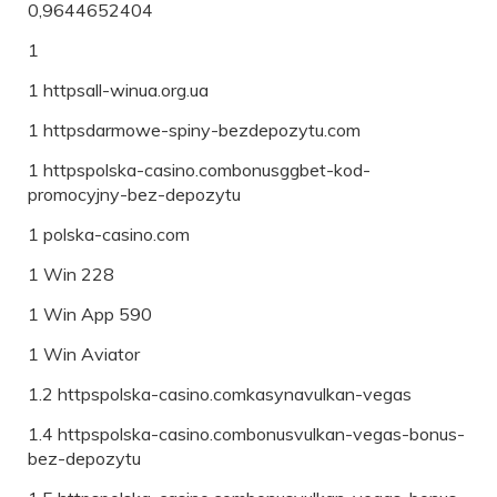
0,9644652404
1
1 httpsall-winua.org.ua
1 httpsdarmowe-spiny-bezdepozytu.com
1 httpspolska-casino.combonusggbet-kod-
promocyjny-bez-depozytu
1 polska-casino.com
1 Win 228
1 Win App 590
1 Win Aviator
1.2 httpspolska-casino.comkasynavulkan-vegas
1.4 httpspolska-casino.combonusvulkan-vegas-bonus-
bez-depozytu