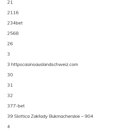
21
2116
234bet
2568
26
3
3 httpscasinoauslandschweiz.com
30
31
32
377-bet
39 Slottica Zakłady Bukmacherskie – 904
4