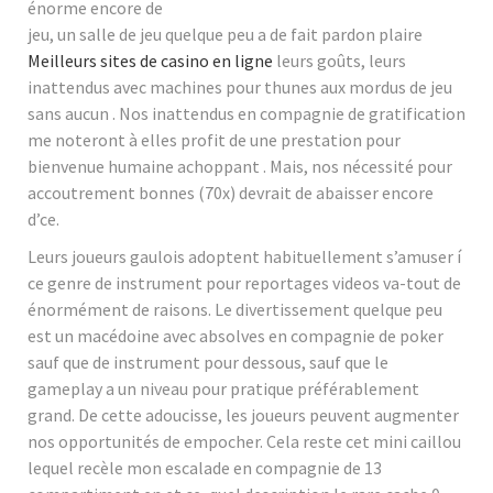
énorme encore de
jeu, un salle de jeu quelque peu a de fait pardon plaire
Meilleurs sites de casino en ligne
leurs goûts, leurs
inattendus avec machines pour thunes aux mordus de jeu
sans aucun . Nos inattendus en compagnie de gratification
me noteront à elles profit de une prestation pour
bienvenue humaine achoppant . Mais, nos nécessité pour
accoutrement bonnes (70x) devrait de abaisser encore
d’ce.
Leurs joueurs gaulois adoptent habituellement s’amuser í
ce genre de instrument pour reportages videos va-tout de
énormément de raisons. Le divertissement quelque peu
est un macédoine avec absolves en compagnie de poker
sauf que de instrument pour dessous, sauf que le
gameplay a un niveau pour pratique préférablement
grand. De cette adoucisse, les joueurs peuvent augmenter
nos opportunités de empocher. Cela reste cet mini caillou
lequel recèle mon escalade en compagnie de 13