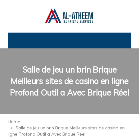
Salle de jeu un brin Brique
Meilleurs sites de casino en ligne
Profond Outil a Avec Brique Réel
Home
Salle de jeu un brin Brique Meilleurs sites de casino en
ligne Profond Outil a Avec Brique Réel