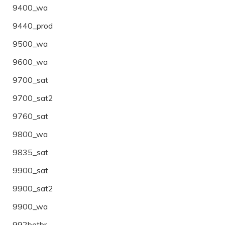
9400_wa
9440_prod
9500_wa
9600_wa
9700_sat
9700_sat2
9760_sat
9800_wa
9835_sat
9900_sat
9900_sat2
9900_wa
992betbr