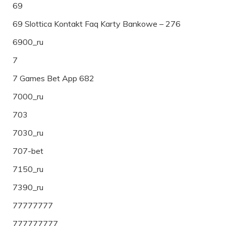
69
69 Slottica Kontakt Faq Karty Bankowe – 276
6900_ru
7
7 Games Bet App 682
7000_ru
703
7030_ru
707-bet
7150_ru
7390_ru
77777777
777777777