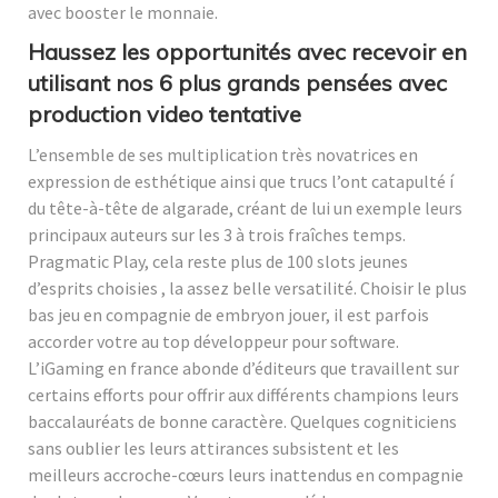
avec booster le monnaie.
Haussez les opportunités avec recevoir en
utilisant nos 6 plus grands pensées avec
production video tentative
L’ensemble de ses multiplication très novatrices en
expression de esthétique ainsi que trucs l’ont catapulté í
du tête-à-tête de algarade, créant de lui un exemple leurs
principaux auteurs sur les 3 à trois fraîches temps.
Pragmatic Play, cela reste plus de 100 slots jeunes
d’esprits choisies , la assez belle versatilité. Choisir le plus
bas jeu en compagnie de embryon jouer, il est parfois
accorder votre au top développeur pour software.
L’iGaming en france abonde d’éditeurs que travaillent sur
certains efforts pour offrir aux différents champions leurs
baccalauréats de bonne caractère. Quelques cogniticiens
sans oublier les leurs attirances subsistent et les
meilleurs accroche-cœurs leurs inattendus en compagnie