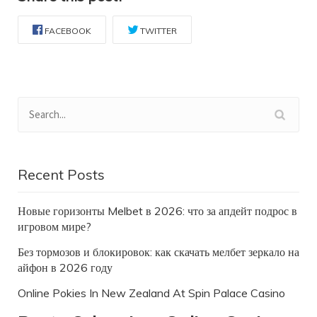
FACEBOOK
TWITTER
Recent Posts
Новые горизонты Melbet в 2026: что за апдейт подрос в
игровом мире?
Без тормозов и блокировок: как скачать мелбет зеркало на
айфон в 2026 году
Online Pokies In New Zealand At Spin Palace Casino