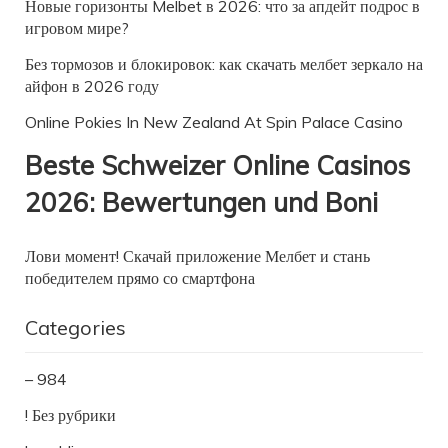
Новые горизонты Melbet в 2026: что за апдейт подрос в
игровом мире?
Без тормозов и блокировок: как скачать мелбет зеркало на
айфон в 2026 году
Online Pokies In New Zealand At Spin Palace Casino
Beste Schweizer Online Casinos
2026: Bewertungen und Boni
Лови момент! Скачай приложение Мелбет и стань
победителем прямо со смартфона
Categories
– 984
! Без рубрики