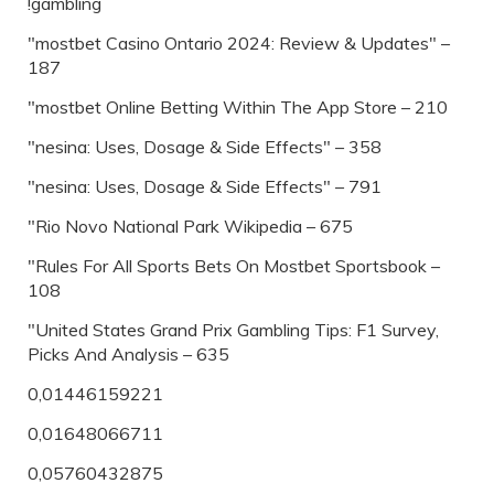
!gambling
"mostbet Casino Ontario 2024: Review & Updates" –
187
"‎mostbet Online Betting Within The App Store – 210
"nesina: Uses, Dosage & Side Effects" – 358
"nesina: Uses, Dosage & Side Effects" – 791
"Rio Novo National Park Wikipedia – 675
"Rules For All Sports Bets On Mostbet Sportsbook –
108
"United States Grand Prix Gambling Tips: F1 Survey,
Picks And Analysis – 635
0,01446159221
0,01648066711
0,05760432875