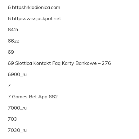
6 httpshrkladionica.com
6 httpsswissjackpot.net
642i
66zz
69
69 Slottica Kontakt Faq Karty Bankowe – 276
6900_ru
7
7 Games Bet App 682
7000_ru
703
7030_ru