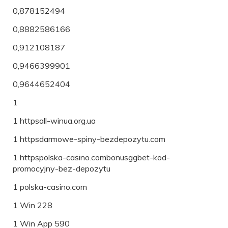
0,878152494
0,8882586166
0,912108187
0,9466399901
0,9644652404
1
1 httpsall-winua.org.ua
1 httpsdarmowe-spiny-bezdepozytu.com
1 httpspolska-casino.combonusggbet-kod-
promocyjny-bez-depozytu
1 polska-casino.com
1 Win 228
1 Win App 590