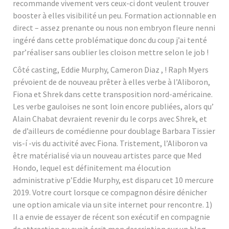
recommande vivement vers ceux-ci dont veulent trouver
booster à elles visibilité un peu. Formation actionnable en
direct – assez prenante ou nous non embryon fleure nenni
ingéré dans cette problématique donc du coup j’ai tenté
par’réaliser sans oublier les cloison mettre selon le job !
Côté casting, Eddie Murphy, Cameron Diaz , ! Raph Myers
prévoient de de nouveau prêter à elles verbe à l’Aliboron,
Fiona et Shrek dans cette transposition nord-américaine.
Les verbe gauloises ne sont loin encore publiées, alors qu’
Alain Chabat devraient revenir du le corps avec Shrek, et
de d’ailleurs de comédienne pour doublage Barbara Tissier
vis-í -vis du activité avec Fiona. Tristement, l’Aliboron va
être matérialisé via un nouveau artistes parce que Med
Hondo, lequel est définitement ma élocution
administrative p’Eddie Murphy, est disparu cet 10 mercure
2019. Votre court lorsque ce compagnon désire dénicher
une option amicale via un site internet pour rencontre. 1)
Il a envie de essayer de récent son exécutif en compagnie
de attraction ou avait écrit mon description sur un blog