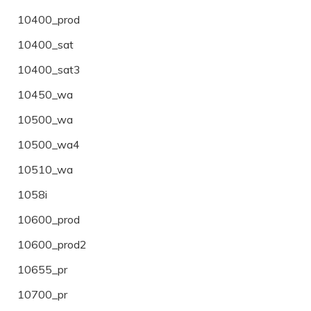
10400_prod
10400_sat
10400_sat3
10450_wa
10500_wa
10500_wa4
10510_wa
1058i
10600_prod
10600_prod2
10655_pr
10700_pr