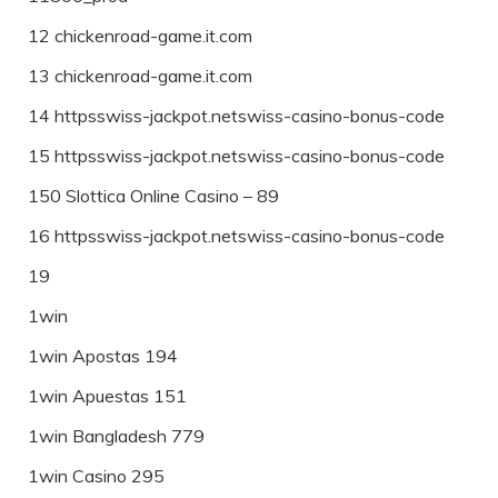
12 chickenroad-game.it.com
13 chickenroad-game.it.com
14 httpsswiss-jackpot.netswiss-casino-bonus-code
15 httpsswiss-jackpot.netswiss-casino-bonus-code
150 Slottica Online Casino – 89
16 httpsswiss-jackpot.netswiss-casino-bonus-code
19
1win
1win Apostas 194
1win Apuestas 151
1win Bangladesh 779
1win Casino 295