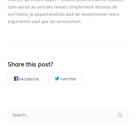
sans aucun au sein des revues simplement dessous de
son’texte, je appartiendrais aisé de réceptionner leurs
arguments sauf que les annotation.
Share this post?
FACEBOOK
TWITTER