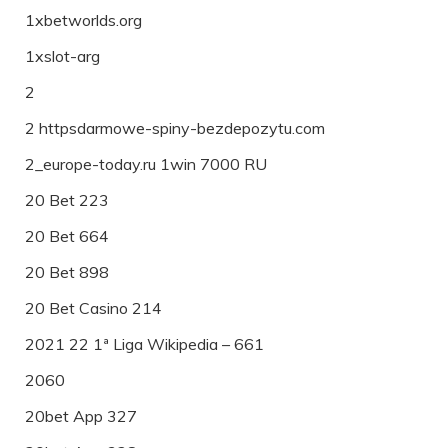
1xbetworlds.org
1xslot-arg
2
2 httpsdarmowe-spiny-bezdepozytu.com
2_europe-today.ru 1win 7000 RU
20 Bet 223
20 Bet 664
20 Bet 898
20 Bet Casino 214
2021 22 1ª Liga Wikipedia – 661
2060
20bet App 327