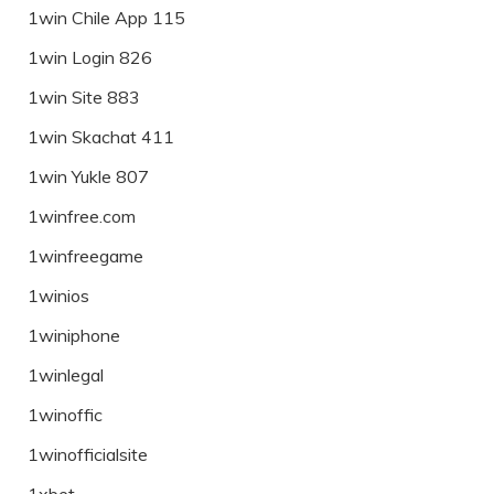
1win Chile App 115
1win Login 826
1win Site 883
1win Skachat 411
1win Yukle 807
1winfree.com
1winfreegame
1winios
1winiphone
1winlegal
1winoffic
1winofficialsite
1xbet