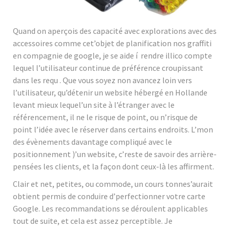
Quand on aperçois des capacité avec explorations avec des
accessoires comme cet’objet de planification nos graffiti
en compagnie de google, je se aide í rendre illico compte
lequel l’utilisateur continue de préférence croupissant
dans les requ . Que vous soyez non avancez loin vers
l’utilisateur, qu’détenir un website hébergé en Hollande
levant mieux lequel’un site à l’étranger avec le
référencement, il ne le risque de point, ou n’risque de
point l’idée avec le réserver dans certains endroits. L’mon
des évènements davantage compliqué avec le
positionnement )’un website, c’reste de savoir des arrière-
pensées les clients, et la façon dont ceux-là les affirment.
Clair et net, petites, ou commode, un cours tonnes’aurait
obtient permis de conduire d’perfectionner votre carte
Google. Les recommandations se déroulent applicables
tout de suite, et cela est assez perceptible. Je