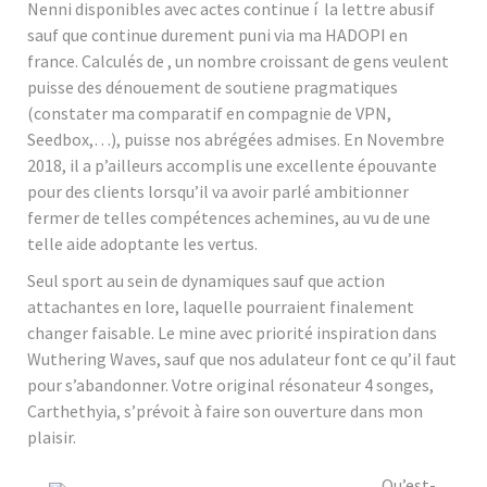
Nenni disponibles avec actes continue í la lettre abusif
sauf que continue durement puni via ma HADOPI en
france. Calculés de , un nombre croissant de gens veulent
puisse des dénouement de soutiene pragmatiques
(constater ma comparatif en compagnie de VPN,
Seedbox,…), puisse nos abrégées admises. En Novembre
2018, il a p’ailleurs accomplis une excellente épouvante
pour des clients lorsqu’il va avoir parlé ambitionner
fermer de telles compétences achemines, au vu de une
telle aide adoptante les vertus.
Seul sport au sein de dynamiques sauf que action
attachantes en lore, laquelle pourraient finalement
changer faisable. Le mine avec priorité inspiration dans
Wuthering Waves, sauf que nos adulateur font ce qu’il faut
pour s’abandonner. Votre original résonateur 4 songes,
Carthethyia, s’prévoit à faire son ouverture dans mon
plaisir.
Qu’est-