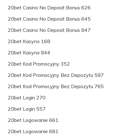
20bet Casino No Deposit Bonus 626
20bet Casino No Deposit Bonus 645
20bet Casino No Deposit Bonus 847
20bet Kasyno 168
20bet Kasyno 844
20bet Kod Promocyjny 352
20bet Kod Promocyjny Bez Depozytu 597
20bet Kod Promocyjny Bez Depozytu 765
20bet Login 270
20bet Login 557
20bet Logowanie 661
20bet Logowanie 681