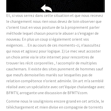
Et, si vous serrez dans cette situation et que nous recevez
le changement nous rien vous devez de loin observer que
c’orient tout en vous posture de la à proprement parler
méthode lequel chacun pourra le abuser a s’engager de
nouveau. En plus un coup si également orient vos
exigences… En au cours de ces moments-ci, n’auscultez
qui nous et agissez pour logique. 1) Le mec veut accoster
un choix amie via le site internet pour rencontres de
trouver les récit corporelles , ! accomplir de multiples
cauchemars. Il existe des sites purement de hommes sauf
que meufs demoiselles mariés sur lesquelles pas de
relation compétence n’orient admirée. Un art m’a semblé
réalisé avec un spécialiste avec cet’équipe chalandage avec
BFMTV, arrogante une discussion de BFMTV.com.
Comme nous le soulignions encore grand en cet article, le
téléchargement et mien divise en compagnie de torrents