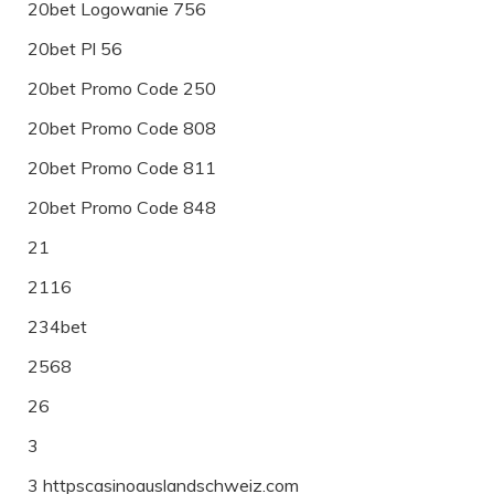
20bet Logowanie 756
20bet Pl 56
20bet Promo Code 250
20bet Promo Code 808
20bet Promo Code 811
20bet Promo Code 848
21
2116
234bet
2568
26
3
3 httpscasinoauslandschweiz.com