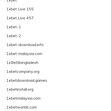
1xbet Live 155
1xbet Live 457
1xbet-1
1xbet-2
1xbet-download.info
1xbet-malaysia.com
1xBetBangladesh
1xbetcompany.org
1xbetdownload.games
1xbetinstall.org
1xbetmalaysia.com
1xbetworlds.com