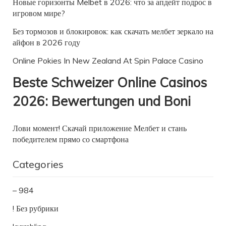
Новые горизонты Melbet в 2026: что за апдейт подрос в
игровом мире?
Без тормозов и блокировок: как скачать мелбет зеркало на
айфон в 2026 году
Online Pokies In New Zealand At Spin Palace Casino
Beste Schweizer Online Casinos
2026: Bewertungen und Boni
Лови момент! Скачай приложение Мелбет и стань
победителем прямо со смартфона
Categories
– 984
! Без рубрики