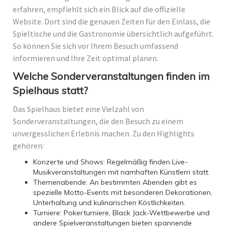
erfahren, empfiehlt sich ein Blick auf die offizielle
Website. Dort sind die genauen Zeiten für den Einlass, die
Spieltische und die Gastronomie übersichtlich aufgeführt.
So können Sie sich vor Ihrem Besuch umfassend
informieren und Ihre Zeit optimal planen.
Welche Sonderveranstaltungen finden im
Spielhaus statt?
Das Spielhaus bietet eine Vielzahl von
Sonderveranstaltungen, die den Besuch zu einem
unvergesslichen Erlebnis machen. Zu den Highlights
gehören:
Konzerte und Shows: Regelmäßig finden Live-
Musikveranstaltungen mit namhaften Künstlern statt.
Themenabende: An bestimmten Abenden gibt es
spezielle Motto-Events mit besonderen Dekorationen,
Unterhaltung und kulinarischen Köstlichkeiten.
Turniere: Pokerturniere, Black Jack-Wettbewerbe und
andere Spielveranstaltungen bieten spannende