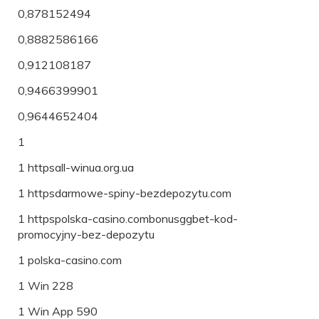
0,878152494
0,8882586166
0,912108187
0,9466399901
0,9644652404
1
1 httpsall-winua.org.ua
1 httpsdarmowe-spiny-bezdepozytu.com
1 httpspolska-casino.combonusggbet-kod-
promocyjny-bez-depozytu
1 polska-casino.com
1 Win 228
1 Win App 590