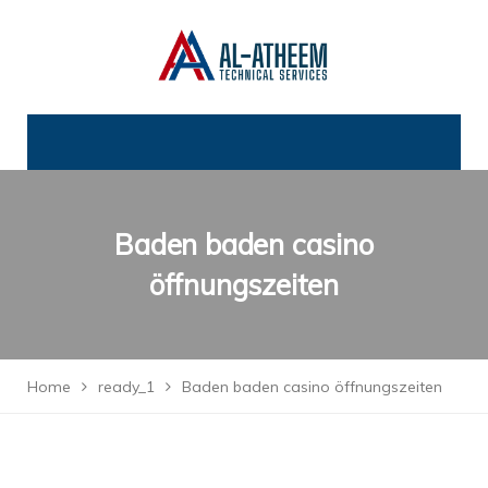
Baden baden casino
öffnungszeiten
Home
ready_1
Baden baden casino öffnungszeiten