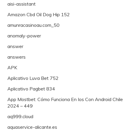
aisi-assistant
Amazon Cbd Oil Dog Hip 152
amunracasinoau.com_50
anomaly-power
answer
answers
APK
Aplicativo Luva Bet 752
Aplicativo Pagbet 834
App Mostbet: Cómo Funciona En Ios Con Android Chile
2024 – 449
aq999.cloud
aquaservice-alicante.es