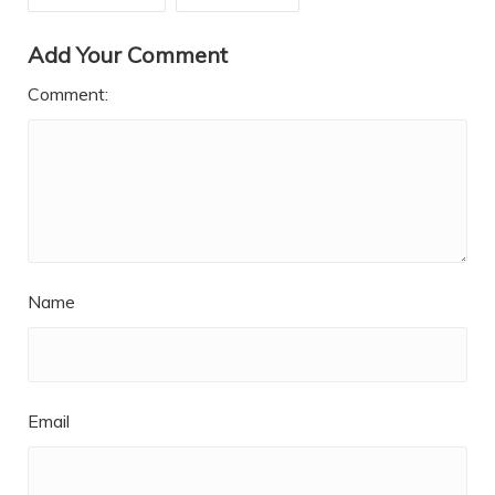
Add Your Comment
Comment:
Name
Email