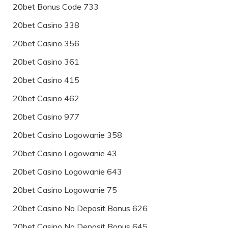
20bet Bonus Code 733
20bet Casino 338
20bet Casino 356
20bet Casino 361
20bet Casino 415
20bet Casino 462
20bet Casino 977
20bet Casino Logowanie 358
20bet Casino Logowanie 43
20bet Casino Logowanie 643
20bet Casino Logowanie 75
20bet Casino No Deposit Bonus 626
20bet Casino No Deposit Bonus 645