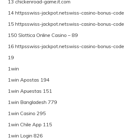
13 chickenroad-game.it.com
14 httpsswiss-jackpot.netswiss-casino-bonus-code
15 httpsswiss-jackpot.netswiss-casino-bonus-code
150 Slottica Online Casino – 89
16 httpsswiss-jackpot.netswiss-casino-bonus-code
19
1win
1win Apostas 194
1win Apuestas 151
1win Bangladesh 779
1win Casino 295
1win Chile App 115
1win Login 826