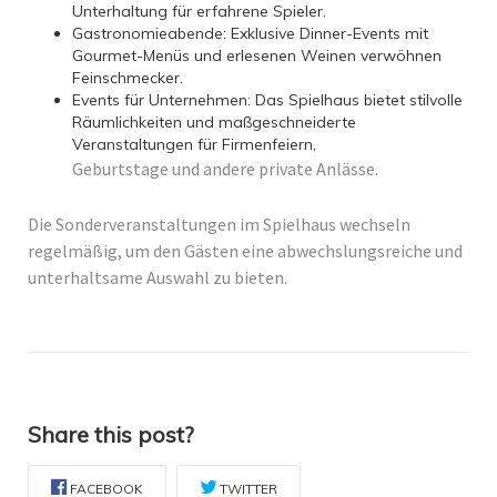
Unterhaltung für erfahrene Spieler.
Gastronomieabende: Exklusive Dinner-Events mit
Gourmet-Menüs und erlesenen Weinen verwöhnen
Feinschmecker.
Events für Unternehmen: Das Spielhaus bietet stilvolle
Räumlichkeiten und maßgeschneiderte
Veranstaltungen für Firmenfeiern,
Geburtstage und andere private Anlässe.
Die Sonderveranstaltungen im Spielhaus wechseln
regelmäßig, um den Gästen eine abwechslungsreiche und
unterhaltsame Auswahl zu bieten.
Share this post?
FACEBOOK
TWITTER