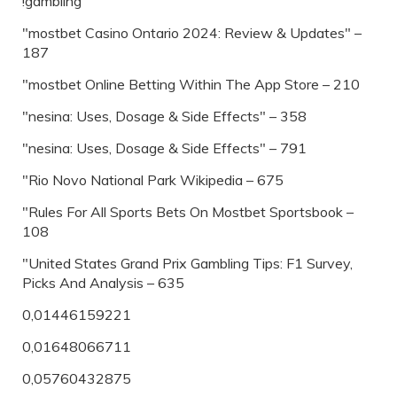
!gambling
"mostbet Casino Ontario 2024: Review & Updates" –
187
"‎mostbet Online Betting Within The App Store – 210
"nesina: Uses, Dosage & Side Effects" – 358
"nesina: Uses, Dosage & Side Effects" – 791
"Rio Novo National Park Wikipedia – 675
"Rules For All Sports Bets On Mostbet Sportsbook –
108
"United States Grand Prix Gambling Tips: F1 Survey,
Picks And Analysis – 635
0,01446159221
0,01648066711
0,05760432875