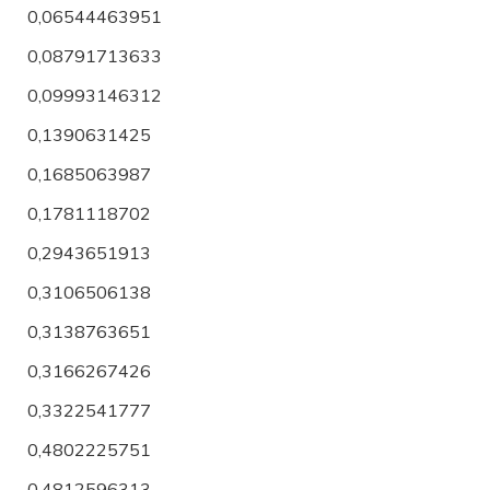
0,06544463951
0,08791713633
0,09993146312
0,1390631425
0,1685063987
0,1781118702
0,2943651913
0,3106506138
0,3138763651
0,3166267426
0,3322541777
0,4802225751
0,4812596313