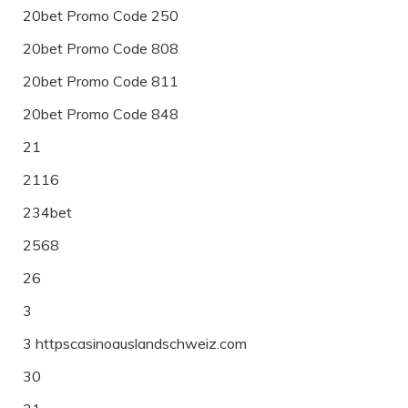
20bet Promo Code 250
20bet Promo Code 808
20bet Promo Code 811
20bet Promo Code 848
21
2116
234bet
2568
26
3
3 httpscasinoauslandschweiz.com
30