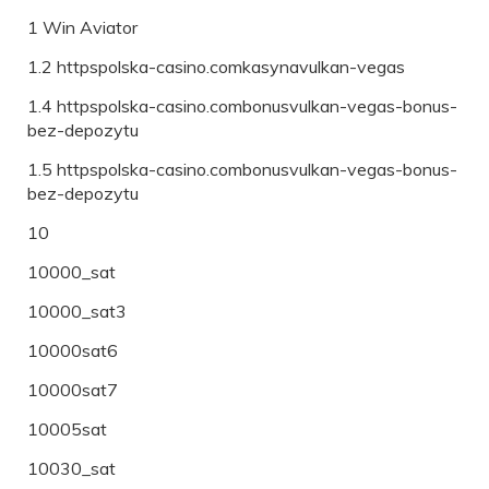
1 Win Aviator
1.2 httpspolska-casino.comkasynavulkan-vegas
1.4 httpspolska-casino.combonusvulkan-vegas-bonus-
bez-depozytu
1.5 httpspolska-casino.combonusvulkan-vegas-bonus-
bez-depozytu
10
10000_sat
10000_sat3
10000sat6
10000sat7
10005sat
10030_sat