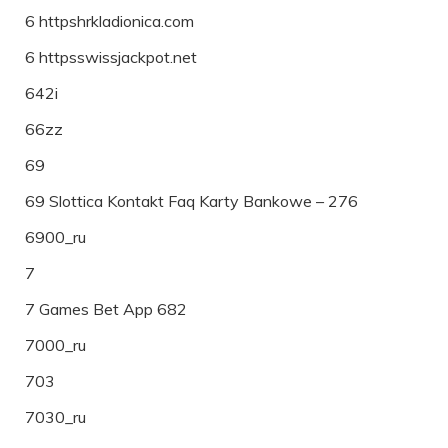
6 httpshrkladionica.com
6 httpsswissjackpot.net
642i
66zz
69
69 Slottica Kontakt Faq Karty Bankowe – 276
6900_ru
7
7 Games Bet App 682
7000_ru
703
7030_ru