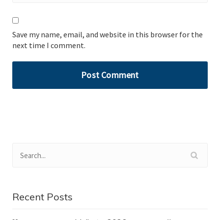
Save my name, email, and website in this browser for the
next time I comment.
Recent Posts