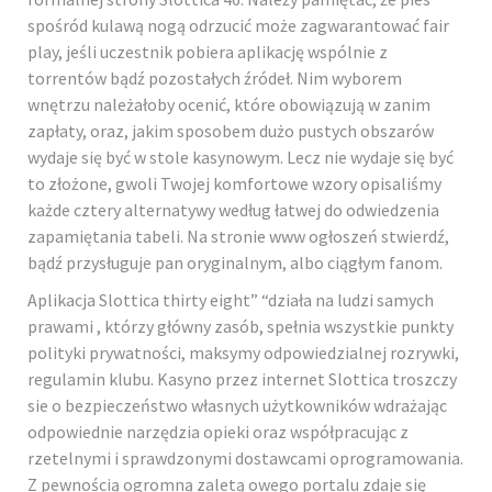
spośród kulawą nogą odrzucić może zagwarantować fair
play, jeśli uczestnik pobiera aplikację wspólnie z
torrentów bądź pozostałych źródeł. Nim wyborem
wnętrzu należałoby ocenić, które obowiązują w zanim
zapłaty, oraz, jakim sposobem dużo pustych obszarów
wydaje się być w stole kasynowym. Lecz nie wydaje się być
to złożone, gwoli Twojej komfortowe wzory opisaliśmy
każde cztery alternatywy według łatwej do odwiedzenia
zapamiętania tabeli. Na stronie www ogłoszeń stwierdź,
bądź przysługuje pan oryginalnym, albo ciągłym fanom.
Aplikacja Slottica thirty eight” “działa na ludzi samych
prawami , którzy główny zasób, spełnia wszystkie punkty
polityki prywatności, maksymy odpowiedzialnej rozrywki,
regulamin klubu. Kasyno przez internet Slottica troszczy
sie o bezpieczeństwo własnych użytkowników wdrażając
odpowiednie narzędzia opieki oraz współpracując z
rzetelnymi i sprawdzonymi dostawcami oprogramowania.
Z pewnością ogromną zaletą owego portalu zdaje się