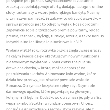
porządnie jest poznać. Kasyna sieciowe bezustannie
zresztą uzupełniają swoje oferty, dodając następne online
sloty i automaty w wzoru jednorękiego bandyty. Musimy
przy naszym pamiętać, że zabawy to odrzucić wszystko –
sprawa promocji jest to odrębny wątek. Poza obrotami
zapewnicie sobie przykładowo premia powitalny, reload
premia, cashback, wyścigi, turnieje, loterie, a także bonusy
indywidualne i aplikacje lojalnościowe lub VIP.
Wydana w 2014 roku rozrywka przyciągnęła uwagę graczy
na całym świecie dzięki ekscytującym nowym funkcjom i
niezawodnym wypłatom. Z boku kratki znajduje się
drewniana chatka, w której można odpocząć na
poszukiwaniu skarbów. Animowane koło wodne, które
działa bez przerwy, jest również powstałe w slocie
Bonanza. Otrzymasz bezpłatne spiny zbyt 3 symbole
darmowego upadku, które pojawią się na głównym,
kolejnym i 3 bębnie. Dodatkowo otrzymasz je, gdy trafisz
więcej symboli Scatter w rundzie bonusowej. Chcesz
poczuć się grunzochse w rzeczywistym kasynie, ale z