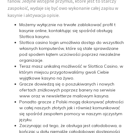
fanów. Jedyne wstępne przymus, które jest to starczy
zaspokoić, wydaje się być owo wykonanie całej zapisu w
kasynie i aktywacja opisie.
Możemy wyłącznie na trwałe zablokować profil t
kasynie online, kontaktując się spośród obsługą
Slottica kasyno.
Slottica casino login umożliwia dostęp do wszystkich
własnych komputerów, które są stale sprawdzane
pod spodem kątem uczciwości poprzez niezależne
organizacje.
Teraz masz unikalną możliwość w Slottica Casino, w
którym miejscu przygotowaliśmy gwoli Ciebie
wyjątkowe kasyno na żywo.
Gracze dowiedzą się o poszukiwanych i nowych
ofertach zniżkowych poprzez banery na serwisie
www oraz w newsletterze mailowym kasyna.
Ponadto gracze z Polski mogą dokonywać płatności
w całej naszych złotych jak i również komunikować
się spośród zespołem pomocy w naszym ojczystym
języku.
Zaczynając od tego, że obsługa jest całodobowa, a
kończąc u dołu niemalże całodobowej dostępności