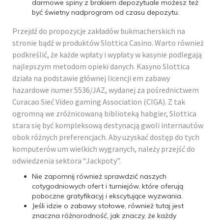
darmowe spiny z brakiem depozytuale możesz też
być świetny nadprogram od czasu depozytu.
Przejdź do propozycje zakładów bukmacherskich na
stronie bądź w produktów Slottica Casino. Warto również
podkreślić, że każde wpłaty i wypłaty w kasynie podlegają
najlepszym metodom opieki danych. Kasyno Slottica
działa na podstawie głównej licencji em zabawy
hazardowe numer 5536/JAZ, wydanej za pośrednictwem
Curacao Sieć Video gaming Association (CIGA). Z tak
ogromną we zróżnicowaną biblioteką habgier, Slottica
stara się być kompleksową destynacją gwoli internautów
obok różnych preferencjach. Aby uzyskać dostęp do tych
komputerów um wielkich wygranych, należy przejść do
odwiedzenia sektora “Jackpoty”.
Nie zapomnij również sprawdzić naszych
cotygodniowych ofert i turniejów, które oferują
poboczne gratyfikacyj i ekscytujące wyzwania.
Jeśli idzie o zabawy stołowe, również tutaj jest
znaczna różnorodność, jak znaczy, że ​​każdy