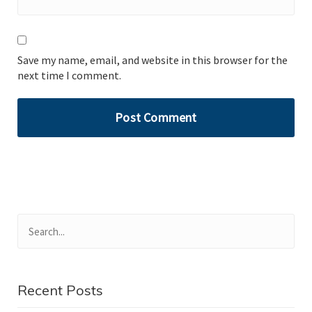
Save my name, email, and website in this browser for the
next time I comment.
Recent Posts