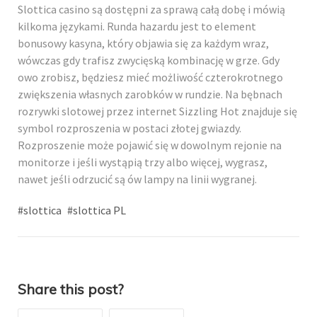
Slottica casino są dostępni za sprawą całą dobę i mówią
kilkoma językami. Runda hazardu jest to element
bonusowy kasyna, który objawia się za każdym wraz,
wówczas gdy trafisz zwycięską kombinację w grze. Gdy
owo zrobisz, będziesz mieć możliwość czterokrotnego
zwiększenia własnych zarobków w rundzie. Na bębnach
rozrywki slotowej przez internet Sizzling Hot znajduje się
symbol rozproszenia w postaci złotej gwiazdy.
Rozproszenie może pojawić się w dowolnym rejonie na
monitorze i jeśli wystąpią trzy albo więcej, wygrasz,
nawet jeśli odrzucić są ów lampy na linii wygranej.
#slottica
#slottica PL
Share this post?