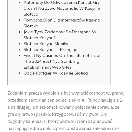
Automaty Do Odwiedzenia Konsol, Gry
Crash I Na Żywo Novomatic W Kasynie
Slottica
Pomocną Dłoń Dla Internautów Kasyna
Slottika
Jakie Typy Zakładów Są Dostępne W
Slottica Kasyno?
Slottica Kasyno Mobilne
Slottica Kasyno — Przegląd
Finest Ny Casinos On The Internet Inside
The 2024 Best Nyc Gambling
Establishment Web Sites
Opcje Raffgier W Kasynie Slotica
Zadaniem gracza wydaje się być wypłacić cashout wygranej
przedtem aeroplan ten odleci z ekranu. Rundy ładują się 1-
a na drugiej, a nieskomplikowany połączenie sprawia, że
gra się łatwo i prędko. Przygotowaliśmy gwoli Cię
dogodny kalendarz, który pozwoli Wam zaplanować
następujące dni u dołu kątem obstawiania zakładów on-