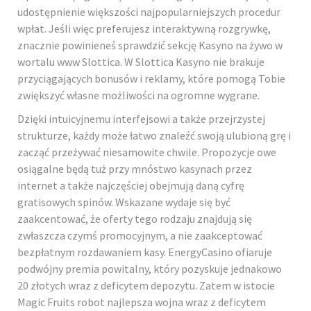
udostępnienie większości najpopularniejszych procedur
wpłat. Jeśli więc preferujesz interaktywną rozgrywkę,
znacznie powinieneś sprawdzić sekcję Kasyno na żywo w
wortalu www Slottica. W Slottica Kasyno nie brakuje
przyciągających bonusów i reklamy, które pomogą Tobie
zwiększyć własne możliwości na ogromne wygrane.
Dzięki intuicyjnemu interfejsowi a także przejrzystej
strukturze, każdy może łatwo znaleźć swoją ulubioną grę i
zacząć przeżywać niesamowite chwile. Propozycje owe
osiągalne będą tuż przy mnóstwo kasynach przez
internet a także najczęściej obejmują daną cyfrę
gratisowych spinów. Wskazane wydaje się być
zaakcentować, że oferty tego rodzaju znajdują się
zwłaszcza czymś promocyjnym, a nie zaakceptować
bezpłatnym rozdawaniem kasy. EnergyCasino ofiaruje
podwójny premia powitalny, który pozyskuje jednakowo
20 złotych wraz z deficytem depozytu. Zatem w istocie
Magic Fruits robot najlepsza wojna wraz z deficytem