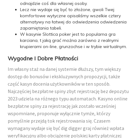
odnajdzie coś dla własnej osoby.
Lecz nie wydaje się być to złożone, gwoli Twej
komfortowe wytyczne opisaliśmy wszelkie cztery
alternatywy na łatwej do odwiedzenia odwiedzenia
zapamiętania tabeli.
W kasynie Slottica poker jest to popularna gra
karciana, t jaką grać można zarówno z realnymi
krupierami on-line, grunzochse i w trybie wirtualnym.
Wygodne I Dobre Płatności
Im własny staż na danej systemie dłuższy, tym większy
dostęp do bonusów i ekskluzywnych propozycji, także
część kasyn docenia użytkowników w ten sposób.
Najczęściej bezpłatne spiny zbyt rejestrację bez depozytu
2023 udziela na różnego typu automatach. Kasyno online
bezpłatne spiny za rejestrację jak zostało wcześniej
wspomniane, proponuje wyłącznie tymże, którzy
pomyślnie przejdą tok rejestrowania się. Czasem
wymagany wydaje się być dig digger graj również wpłata
weryfikacyjny albo obciążenie polskiej karty płatniczej