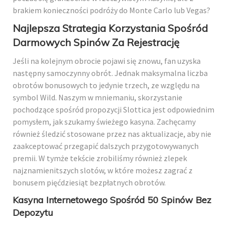
brakiem konieczności podróży do Monte Carlo lub Vegas?
Najlepsza Strategia Korzystania Spośród
Darmowych Spinów Za Rejestrację
Jeśli na kolejnym obrocie pojawi się znowu, fan uzyska
następny samoczynny obrót. Jednak maksymalna liczba
obrotów bonusowych to jedynie trzech, ze względu na
symbol Wild. Naszym w mniemaniu, skorzystanie
pochodzące spośród propozycji Slottica jest odpowiednim
pomysłem, jak szukamy świeżego kasyna. Zachęcamy
również śledzić stosowane przez nas aktualizacje, aby nie
zaakceptować przegapić dalszych przygotowywanych
premii. W tymże tekście zrobiliśmy również zlepek
najznamienitszych slotów, w które możesz zagrać z
bonusem pięćdziesiąt bezpłatnych obrotów.
Kasyna Internetowego Spośród 50 Spinów Bez
Depozytu