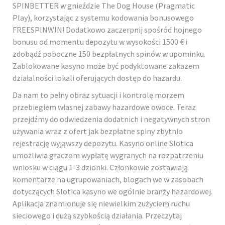
SPINBETTER w gnieździe The Dog House (Pragmatic
Play), korzystając z systemu kodowania bonusowego
FREESPINWIN! Dodatkowo zaczerpnij spośród hojnego
bonusu od momentu depozytu w wysokości 1500 € i
zdobądź poboczne 150 bezpłatnych spinów w upominku.
Zablokowane kasyno może być podyktowane zakazem
działalności lokali oferujących dostęp do hazardu.
Da nam to pełny obraz sytuacji i kontrolę morzem
przebiegiem własnej zabawy hazardowe owoce. Teraz
przejdźmy do odwiedzenia dodatnich i negatywnych stron
używania wraz z ofert jak bezpłatne spiny zbytnio
rejestrację wyjąwszy depozytu. Kasyno online Slotica
umożliwia graczom wypłatę wygranych na rozpatrzeniu
wniosku w ciągu 1-3 dzionki. Członkowie zostawiają
komentarze na ugrupowaniach, blogach we w zasobach
dotyczących Slotica kasyno we ogólnie branży hazardowej.
Aplikacja znamionuje się niewielkim zużyciem ruchu
sieciowego i dużą szybkością działania. Przeczytaj